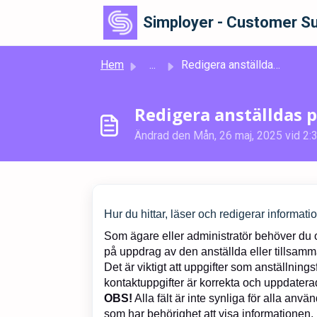
Hoppa över till huvudinnehåll
Simployer - Customer Su
Hem
...
Redigera anställdas profiler
Redigera anställdas p
Ändrad den Mån, 26 maj, 2025 vid 2:3
Hur du hittar, läser och redigerar informati
Som ägare eller administratör behöver du 
på uppdrag av den anställda eller tillsam
Det är viktigt att uppgifter som anställnin
kontaktuppgifter är korrekta och uppdatera
OBS!
Alla fält är inte synliga för alla an
som har behörighet att visa informationen.