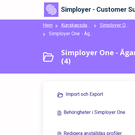
Hoppa över till huvudinnehåll
Simployer - Customer Su
Hem
Kunskapsdatabas
Simployer One
Simployer One - Ägare och Admin Manualer - People
Simployer One - Äga
(4)
Import och Export
Behörigheter i Simployer One
Redigera anställdas profiler