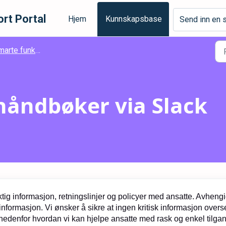
rt Portal
Hjem
Kunnskapsbase
Send inn en 
te funksjoner - Håndbøker
l håndbøker via Slack
ktig informasjon, retningslinjer og policyer med ansatte. Avheng
formasjon. Vi ønsker å sikre at ingen kritisk informasjon overs
r nedenfor hvordan vi kan hjelpe ansatte med rask og enkel tilgang