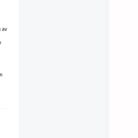
g av
e
en