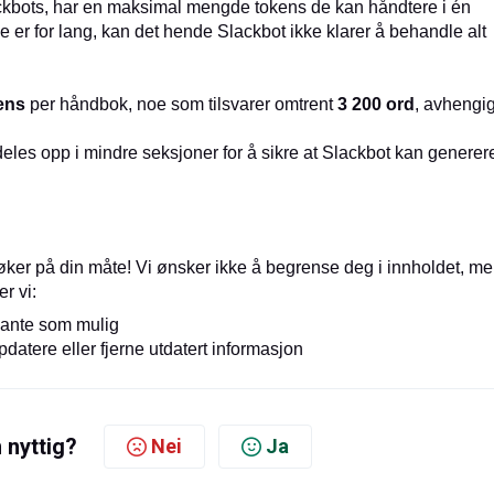
ackbots, har en maksimal mengde tokens de kan håndtere i én
er for lang, kan det hende Slackbot ikke klarer å behandle alt
ens
per håndbok, noe som tilsvarer omtrent
3 200 ord
, avhengi
les opp i mindre seksjoner for å sikre at Slackbot kan generer
bøker på din måte! Vi ønsker ikke å begrense deg i innholdet, m
r vi:
vante som mulig
atere eller fjerne utdatert informasjon
 nyttig?
Nei
Ja