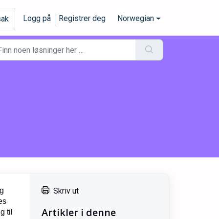
Logg på
Registrer deg
Norwegian
sak
ig
Skriv ut
es
Artikler i denne
 til