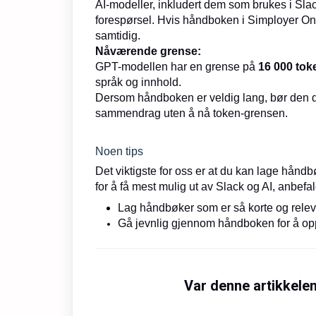
AI-modeller, inkludert dem som brukes i Sl
forespørsel. Hvis håndboken i Simployer One 
samtidig.
Nåværende grense:
GPT-modellen har en grense på
16 000 tok
språk og innhold.
Dersom håndboken er veldig lang, bør den de
sammendrag uten å nå token-grensen.
Noen tips
Det viktigste for oss er at du kan lage hånd
for å få mest mulig ut av Slack og AI, anbefale
Lag håndbøker som er så korte og rele
Gå jevnlig gjennom håndboken for å oppd
Var denne artikkelen