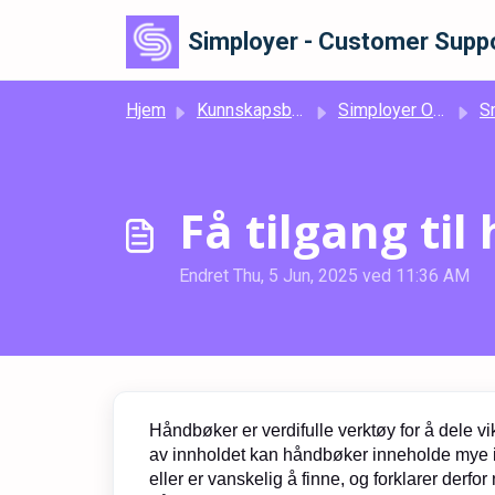
Gå til hovedinnhold
Simployer - Customer Suppo
Hjem
Kunnskapsbase
Simployer One
Smar
Få tilgang ti
Endret Thu, 5 Jun, 2025 ved 11:36 AM
Håndbøker er verdifulle verktøy for å dele vi
av innholdet kan håndbøker inneholde mye in
eller er vanskelig å finne, og forklarer derfo