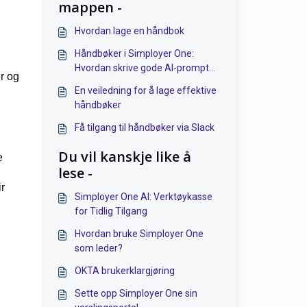
mappen -
Hvordan lage en håndbok
Håndbøker i Simployer One:
Hvordan skrive gode AI-prompter
r og
og eksempler du kan bruke
En veiledning for å lage effektive
håndbøker
Få tilgang til håndbøker via Slack
Du vil kanskje like å
e
lese -
r
Simployer One AI: Verktøykasse
for Tidlig Tilgang
Hvordan bruke Simployer One
som leder?
OKTA brukerklargjøring
Sette opp Simployer One sin