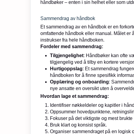
håndbøker – enten i sin helhet eller som utd
Sammendrag av håndbok
Et sammendrag av en håndbok er en forkortet
omfattende håndbok eller manual. Målet er å 
instrukser fra hele håndboken.
Fordeler med sammendrag:
Tilgjengelighet
: Håndbøker kan ofte væ
tilgjengelig ved å tilby en kortere versj
Hurtigoppslag
: Et sammendrag fungere
håndboken for å finne spesifikk informa
Opplæring og onboarding
: Sammendra
nye ansatte en oversikt uten å overvel
Hvordan lage et sammendrag:
Identifiser nøkkeldeler og kapitler i hå
Oppsummer hovedpunktene, retningslinje
Fokuser på det viktigste og mest brukte 
Bruk klart og konsist språk.
Organiser sammendraget på en logisk og 