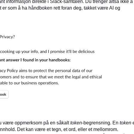
ant informasjon direkte i Slack-samtalen. Du trenger altså ikke å
et er som å ha håndboken rett foran deg, takket være AI og
du være oppmerksom på en såkalt
token
-begrensning. En
token
e
innhold. Det kan være et tegn, et ord, eller et mellomrom.