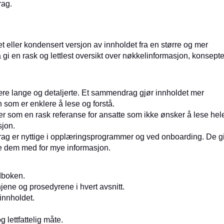
rag.
 eller kondensert versjon av innholdet fra en større og mer
gi en rask og lettlest oversikt over nøkkelinformasjon, konsepte
re lange og detaljerte. Et sammendrag gjør innholdet mer
on som er enklere å lese og forstå.
r som en rask referanse for ansatte som ikke ønsker å lese hel
sjon.
g er nyttige i opplæringsprogrammer og ved onboarding. De gi
de dem med for mye informasjon.
ndboken.
ne og prosedyrene i hvert avsnitt.
innholdet.
lettfattelig måte.