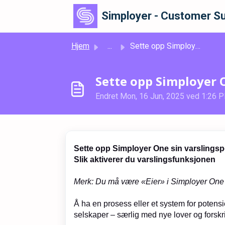
Gå til hovedinnhold
Simployer - Customer Su
Hjem
...
Sette opp Simployer One sin varslingsportal
Sette opp Simployer O
Endret Mon, 16 Jun, 2025 ved 1:26 
Sette opp Simployer One sin varslingsp
Slik aktiverer du varslingsfunksjonen
Merk: Du må være «Eier» i Simployer One 
Å ha en prosess eller et system for potensiel
selskaper – særlig med nye lover og forskri