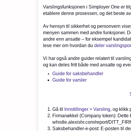
Varslingsfunksjonen i Simployer One er tilg
etablere denne prosessen, og det beste av a
Av hensyn til sikkerhet og personvern vise
menyen sammen med andre funksjoner. Dett
andre enn ansatte – for eksempel kandidate
lese mer om hvordan du
deler varslingspor
Vi har også andre guider relatert til varsli
og kan deles fritt både med ansatte og eve
Guide for saksbehandler
Guide for varsler
Gå til
Innstillinger > Varsling
, og klikk
Firmanøkkel (Company token): Dette bli
whistle.alexishr.com/report/DITT_F
Saksbehandler-e-post: E-posten til de