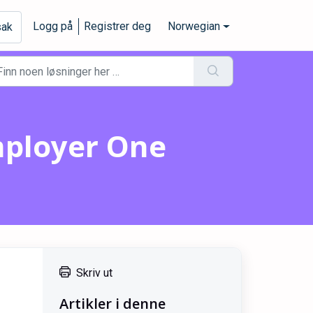
Logg på
Registrer deg
Norwegian
sak
imployer One
Skriv ut
Artikler i denne