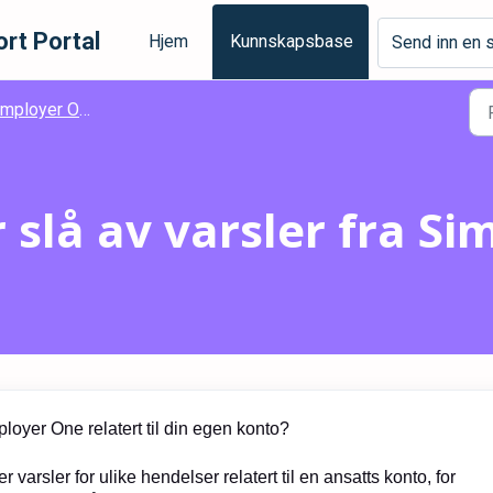
rt Portal
Hjem
Kunnskapsbase
Send inn en 
r One - Brukermanualer for ansatte - Annet
r slå av varsler fra S
ployer One relatert til din egen konto?
 varsler for ulike hendelser relatert til en ansatts konto, for