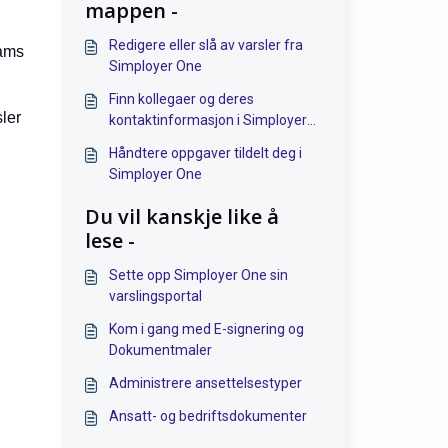
mappen -
Redigere eller slå av varsler fra
eams
Simployer One
Finn kollegaer og deres
ler
kontaktinformasjon i Simployer
One
Håndtere oppgaver tildelt deg i
Simployer One
Du vil kanskje like å
lese -
Sette opp Simployer One sin
varslingsportal
Kom i gang med E-signering og
Dokumentmaler
Administrere ansettelsestyper
Ansatt- og bedriftsdokumenter