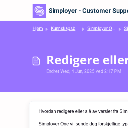
Gå til hovedinnhold
Simployer - Customer Suppo
Hjem
Kunnskapsbase
Simployer One
Simploye
Redigere elle
Endret Wed, 4 Jun, 2025 ved 2:17 PM
Hvordan redigere eller slå av varsler fra Sim
Simployer One vil sende deg forskjellige typer