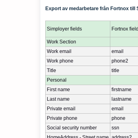
Export av medarbetare från Fortnox till
Simployer fields
Fortnox fiel
Work Section
Work email
email
Work phone
phone2
Title
title
Personal
First name
firstname
Last name
lastname
Private email
email
Private phone
phone
Social security number
ssn
HomeAddress - Street name
address2