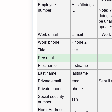
Employee
Anställnings-
number
ID
Note:
Y
doing s
be unab
updates
Work email
E-mail
If Work
Work phone
Phone 2
Title
title
Personal
First name
firstname
Last name
lastname
Private email
email
Sent if
Private phone
phone
Social security
ssn
number
HomeAddress -