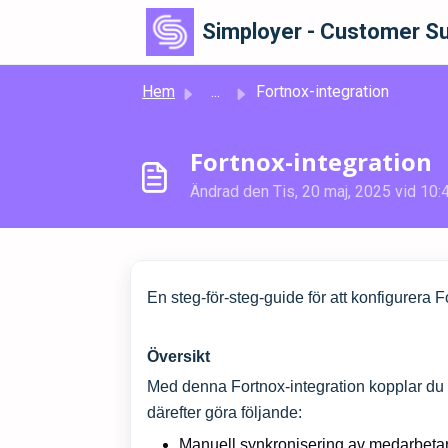
Hoppa över till huvudinnehåll
Simployer - Customer Su
Hem
...
Fortnox-integration
Fortnox-integration
Ändrad den Tis, 20 maj, 2025 vid 10:
En steg-för-steg-guide för att konfigurera 
Översikt
Med denna Fortnox-integration kopplar du S
därefter göra följande:
Manuell synkronisering av medarbetar