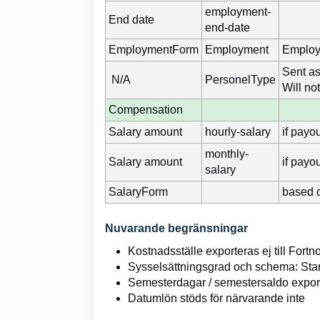
employment-
End date
end-date
EmploymentForm
Employment
Employ
Sent as
N/A
PersonelType
Will no
Compensation
Salary amount
hourly-salary
if payou
monthly-
Salary amount
if payo
salary
SalaryForm
based 
Nuvarande begränsningar
Kostnadsställe exporteras ej till Fortn
Sysselsättningsgrad och schema: Stan
Semesterdagar / semestersaldo expor
Datumlön stöds för närvarande inte