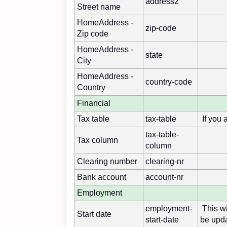
address2
Street name
HomeAddress -
zip-code
Zip code
HomeAddress -
state
City
HomeAddress -
country-code
Country
Financial
Tax table
tax-table
If you 
tax-table-
Tax column
column
Clearing number
clearing-nr
Bank account
account-nr
Employment
employment-
This wil
Start date
start-date
be upda