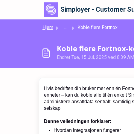
Gå til hovedinnhold
Simployer - Customer Su
Hjem
...
Koble flere Fortnox-kontoer til Simployer HRM
Koble flere Fortnox-
Endret Tue, 15 Jul, 2025 ved 8:39 A
Hvis bedriften din bruker mer enn én Fortno
enheter – kan du koble alle til én enkelt S
administrere ansattdata sentralt, samtidig
selskap.
Denne veiledningen forklarer:
Hvordan integrasjonen fungerer