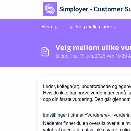
Gå til hovedinnhold
Simployer - Customer Su
Hjem
...
Velg mellom ulike vurderingstyper
Velg mellom ulike vu
Endret Thu, 19 Jun, 2025 ved 10:20 
Leder, kollega(er), underordnede og egenv
Hvis du ikke har prøvd vurderinger ennå, a
opp din første vurdering. Den går gjenno
Innstillinger i trinnet «Vurderere» i vurderi
Nedenfor finner du en oversikt over alle mu
valgt, vil noen alternativer ikke være mulig 