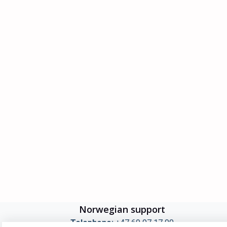
Norwegian support
Telephone:
+47 69 97 17 00