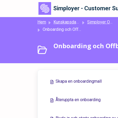
Hoppa över till huvudinnehåll
Simployer - Customer Su
Hem
Kunskapsdatabas
Simployer One
Onboarding och Offboarding
Onboarding och Offb
Skapa en onboardingmall
Återuppta en onboarding