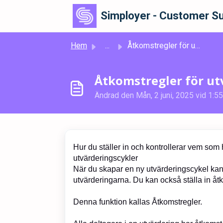
Hoppa över till huvudinnehåll
Simployer - Customer Su
Hem
...
Åtkomstregler för utvärderingar
Åtkomstregler för ut
Ändrad den Mån, 2 juni, 2025 vid 1:55
Hur du ställer in och kontrollerar vem som h
utvärderingscykler
När du skapar en ny utvärderingscykel ka
utvärderingarna. Du kan också ställa in åtk
Denna funktion kallas Åtkomstregler.