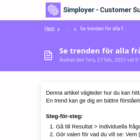
Hoppa över till huvudinnehåll
Simployer - Customer Su
Hem
...
Se trenden för alla frågor
Se trenden för alla f
Ändrad den Tors, 27 feb., 2025 vid 9:
Denna artikel vägleder hur du kan hitta
En trend kan ge dig en bättre förståels
Steg-för-steg:
Gå till Resultat > Individuella fråg
Gör valen för vad du vill se: Vem 