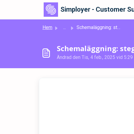
Hoppa över till huvudinnehåll
Simployer - Customer Su
Hem
...
Schemaläggning: steg-för-steg video
Schemaläggning: steg
Ändrad den Tis, 4 feb., 2025 vid 5:29