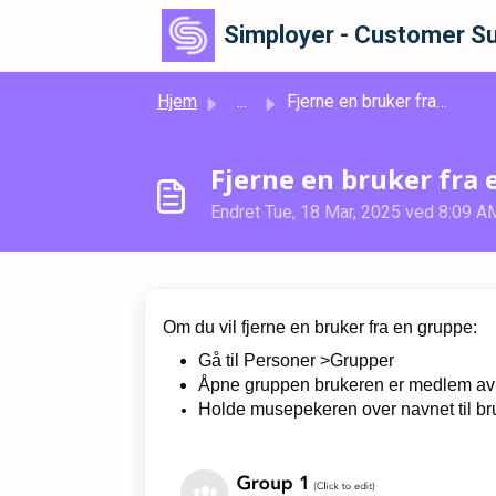
Gå til hovedinnhold
Simployer - Customer Su
Hjem
...
Fjerne en bruker fra en gruppe
Fjerne en bruker fra
Endret Tue, 18 Mar, 2025 ved 8:09 A
Om du vil fjerne en bruker fra en gruppe:
Gå til Personer >Grupper
Åpne gruppen brukeren er medlem av
Holde musepekeren over navnet til bru